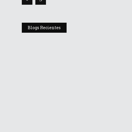
Blogs Recientes
Blog
INCERTIDUMBRE Y
ESPERA EN LAS
COPROPIEDADES
febrero 14, 2026
Blog
IMPACTO DEL
INCREMENTO DEL
SALARIO MÍNIMO EN LA
SOSTENIBILIDAD DE LAS