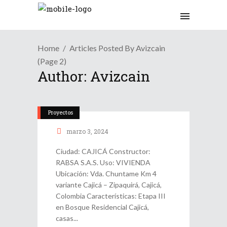
Home
Articles Posted By Avizcain
(Page 2)
Author: Avizcain
Proyectos
marzo 3, 2024
Ciudad: CAJICÁ Constructor:
RABSA S.A.S. Uso: VIVIENDA
Ubicación: Vda. Chuntame Km 4
variante Cajicá – Zipaquirá, Cajicá,
Colombia Características: Etapa III
en Bosque Residencial Cajicá,
casas