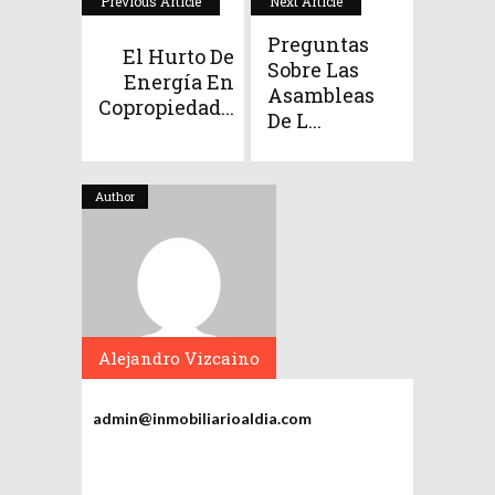
Previous Article
Next Article
Preguntas
El Hurto De
Sobre Las
Energía En
Asambleas
Copropiedad...
De L...
Author
Alejandro Vizcaino
admin@inmobiliarioaldia.com